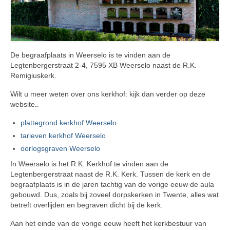
Reglement
Privacybeleid
Berichten
De begraafplaats in Weerselo is te vinden aan de
Legtenbergerstraat 2-4, 7595 XB Weerselo naast de R.K.
Deurningen
Remigiuskerk.
Tarieven Deurningen
Wilt u meer weten over ons kerkhof: kijk dan verder op deze
website
.
.
Rossum
plattegrond kerkhof Weerselo
Tarieven Rossum
tarieven kerkhof Weerselo
oorlogsgraven Weerselo
Graven Rossum
In Weerselo is het R.K. Kerkhof te vinden aan de
Overledenen Rossum
Legtenbergerstraat naast de R.K. Kerk. Tussen de kerk en de
begraafplaats is in de jaren tachtig van de vorige eeuw de aula
gebouwd. Dus, zoals bij zoveel dorpskerken in Twente, alles wat
Alle overledenen op alfabet
betreft overlijden en begraven dicht bij de kerk.
Overledenen begraven in vak 1
Aan het einde van de vorige eeuw heeft het kerkbestuur van