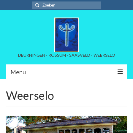
Zoeken
naar:
DEURNINGEN - ROSSUM - SAASVELD - WEERSELO
Menu
Welkom
Weerselo
Kerkelijke instellinmg
Beheer begraafplaatsen
Tarieven per dorp