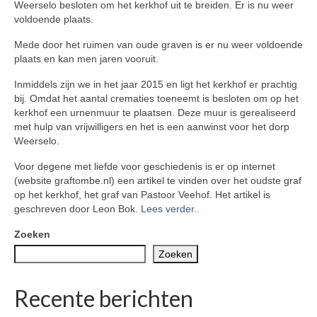
Weerselo besloten om het kerkhof uit te breiden. Er is nu weer
Overledenen begraven in vak 2
voldoende plaats.
Overledenen begraven in vak 3
Mede door het ruimen van oude graven is er nu weer voldoende
plaats en kan men jaren vooruit.
Overledenen begraven in vak 4
Inmiddels zijn we in het jaar 2015 en ligt het kerkhof er prachtig
Overledenen begraven in vak 5
bij. Omdat het aantal crematies toeneemt is besloten om op het
kerkhof een urnenmuur te plaatsen. Deze muur is gerealiseerd
Overledenen begraven in vak 6
met hulp van vrijwilligers en het is een aanwinst voor het dorp
Weerselo.
Bijzettingen urnenmuur in vak 9
Voor degene met liefde voor geschiedenis is er op internet
(website graftombe.nl) een artikel te vinden over het oudste graf
Saasveld
op het kerkhof, het graf van Pastoor Veehof. Het artikel is
geschreven door Leon Bok.
Lees verder..
Tarieven Saasveld
Zoeken
Weerselo
Zoeken
Tarieven Weerselo
Recente berichten
Overledenen Weerselo