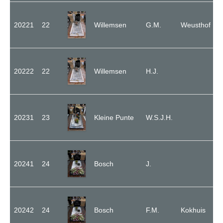
20221
22
Willemsen
G.M.
Weusthof
20222
22
Willemsen
H.J.
20231
23
Kleine Punte
W.S.J.H.
20241
24
Bosch
J.
20242
24
Bosch
F.M.
Kokhuis