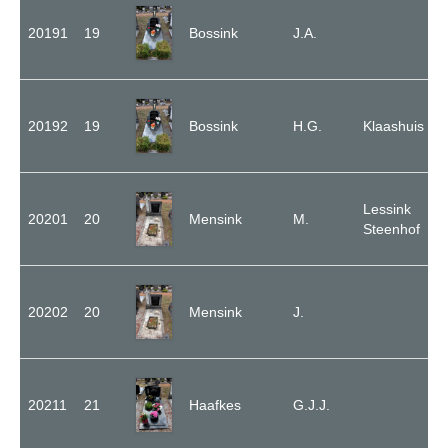
20191
19
Bossink
J.A.
20192
19
Bossink
H.G.
Klaashuis
Lessink
20201
20
Mensink
M.
Steenhof
20202
20
Mensink
J.
20211
21
Haafkes
G.J.J.