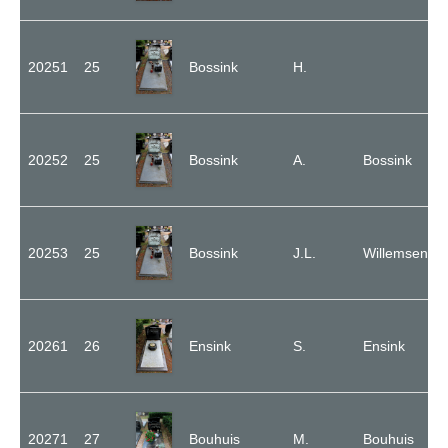
20251
25
Bossink
H.
20252
25
Bossink
A.
Bossink
20253
25
Bossink
J.L.
Willemsen
20261
26
Ensink
S.
Ensink
20271
27
Bouhuis
M.
Bouhuis