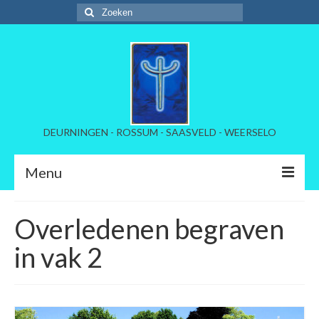
Zoeken
naar:
DEURNINGEN - ROSSUM - SAASVELD - WEERSELO
Menu
Welkom
Overledenen begraven
Kerkelijke instellinmg
in vak 2
Beheer begraafplaatsen
Tarieven per dorp