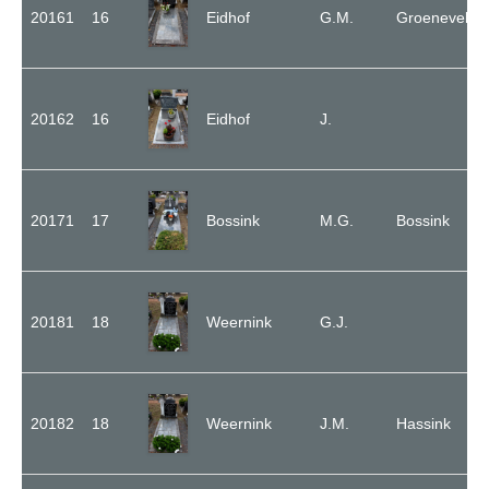
20161
16
Eidhof
G.M.
Groeneveld
20162
16
Eidhof
J.
20171
17
Bossink
M.G.
Bossink
20181
18
Weernink
G.J.
20182
18
Weernink
J.M.
Hassink