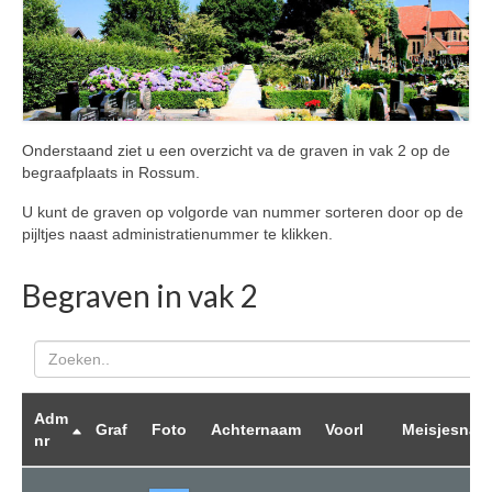
Reglement
Privacybeleid
Berichten
Deurningen
Onderstaand ziet u een overzicht va de graven in vak 2 op de
begraafplaats in Rossum.
Tarieven Deurningen
U kunt de graven op volgorde van nummer sorteren door op de
pijltjes naast administratienummer te klikken.
Rossum
Tarieven Rossum
Begraven in vak 2
Graven Rossum
Search
Overledenen Rossum
Alle overledenen op alfabet
Adm
Graf
Foto
Achternaam
Voorl
Meisjesnaa
nr
Overledenen begraven in vak 1