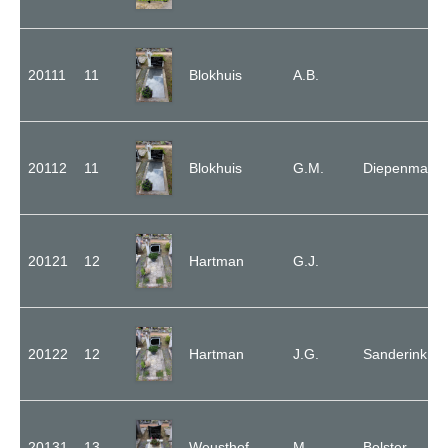
20111
11
Blokhuis
A.B.
20112
11
Blokhuis
G.M.
Diepenmaat
20121
12
Hartman
G.J.
20122
12
Hartman
J.G.
Sanderink
20131
13
Weusthof
M.
Bolster