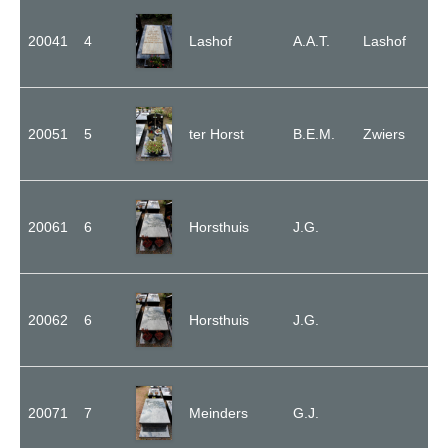
Contact
20041
4
Lashof
A.A.T.
Lashof
20051
5
ter Horst
B.E.M.
Zwiers
20061
6
Horsthuis
J.G.
20062
6
Horsthuis
J.G.
20071
7
Meinders
G.J.