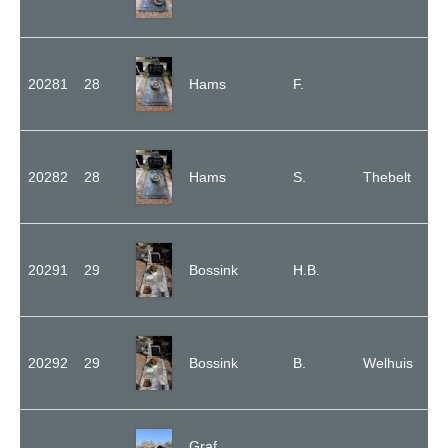
20281
28
Hams
F.
20282
28
Hams
S.
Thebelt
20291
29
Bossink
H.B.
20292
29
Bossink
B.
Welhuis
Graf