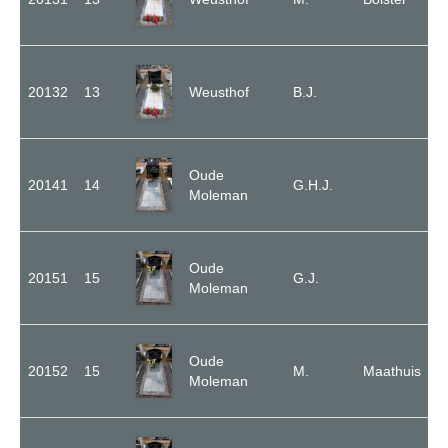
20132
13
Weusthof
B.J.
Oude
20141
14
G.H.J.
Moleman
Oude
20151
15
G.J.
Moleman
Oude
20152
15
M.
Maathuis
Moleman