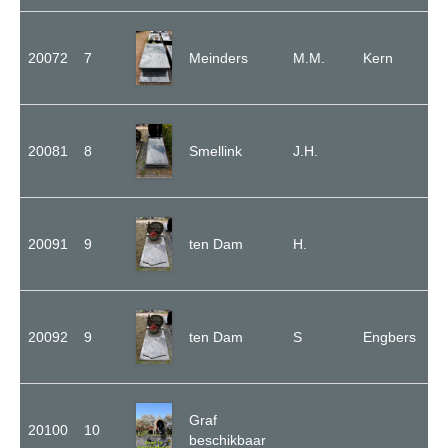
20072
7
Meinders
M.M.
Kern
20081
8
Smellink
J.H.
20091
9
ten Dam
H.
20092
9
ten Dam
S
Engbers
Graf
20100
10
beschikbaar