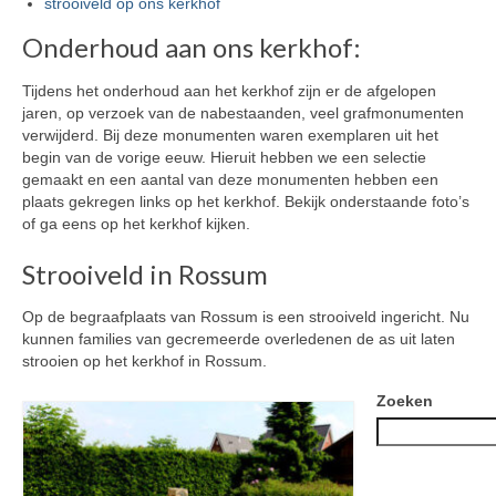
strooiveld op ons kerkhof
Overledenen begraven in vak 2
Onderhoud aan ons kerkhof:
Overledenen begraven in vak 3
Tijdens het onderhoud aan het kerkhof zijn er de afgelopen
Overledenen begraven in vak 4
jaren, op verzoek van de nabestaanden, veel grafmonumenten
verwijderd. Bij deze monumenten waren exemplaren uit het
Overledenen begraven in vak 5
begin van de vorige eeuw. Hieruit hebben we een selectie
gemaakt en een aantal van deze monumenten hebben een
Overledenen begraven in vak 6
plaats gekregen links op het kerkhof. Bekijk onderstaande foto’s
of ga eens op het kerkhof kijken.
Bijzettingen urnenmuur in vak 9
Strooiveld in Rossum
Saasveld
Op de begraafplaats van Rossum is een strooiveld ingericht. Nu
Tarieven Saasveld
kunnen families van gecremeerde overledenen de as uit laten
strooien op het kerkhof in Rossum.
Weerselo
Zoeken
Tarieven Weerselo
Overledenen Weerselo