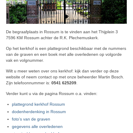
Reglement
Privacybeleid
Berichten
De begraafplaats in Rossum is te vinden aan het Thijplein 3
7596 KM Rossum achter de R.K. Plechemuskerk.
Deurningen
Op het kerkhof is een plattegrond beschikbaar met de nummers
Tarieven Deurningen
van de graven en een boek met alle overledenen op volgorde
vak en volgnummer.
Rossum
Wilt u meer weten over ons kerkhof: kijk dan verder op deze
Tarieven Rossum
website of neem contact op met onze beheerder Martin Bosch.
Zijn telefoonnummer is:
0541 625209
.
Graven Rossum
Verder kunt u via de pagina Rossum o.a. vinden:
Overledenen Rossum
plattegrond kerkhof Rossum
dodenherdenking in Rossum
Alle overledenen op alfabet
foto’s van de graven
Overledenen begraven in vak 1
gegevens alle overledenen