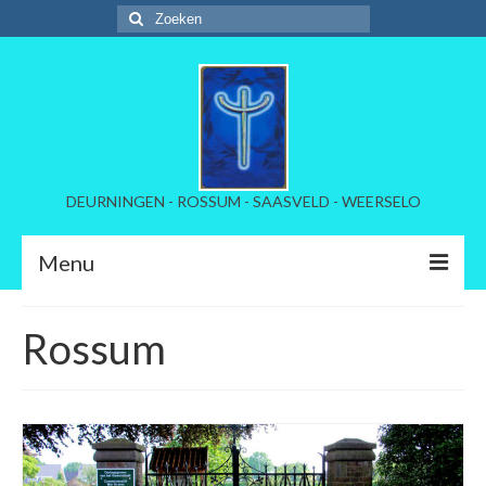
Zoeken
naar:
DEURNINGEN - ROSSUM - SAASVELD - WEERSELO
Menu
Welkom
Rossum
Kerkelijke instellinmg
Beheer begraafplaatsen
Tarieven per dorp