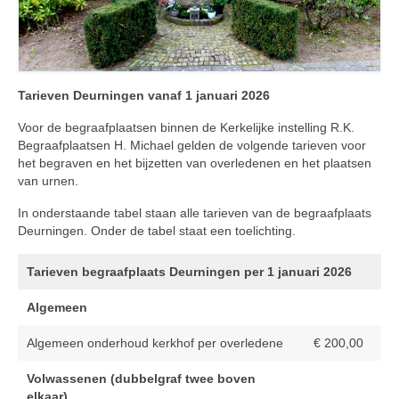
Reglement
Privacybeleid
Berichten
Tarieven Deurningen vanaf 1 januari 2026
Deurningen
Voor de begraafplaatsen binnen de Kerkelijke instelling R.K.
Begraafplaatsen H. Michael gelden de volgende tarieven voor
Tarieven Deurningen
het begraven en het bijzetten van overledenen en het plaatsen
van urnen.
Rossum
In onderstaande tabel staan alle tarieven van de begraafplaats
Tarieven Rossum
Deurningen. Onder de tabel staat een toelichting.
Graven Rossum
Tarieven begraafplaats Deurningen per 1 januari 2026
Overledenen Rossum
Algemeen
Alle overledenen op alfabet
Algemeen onderhoud kerkhof per overledene
€ 200,00
Overledenen begraven in vak 1
Volwassenen (dubbelgraf twee boven
elkaar)