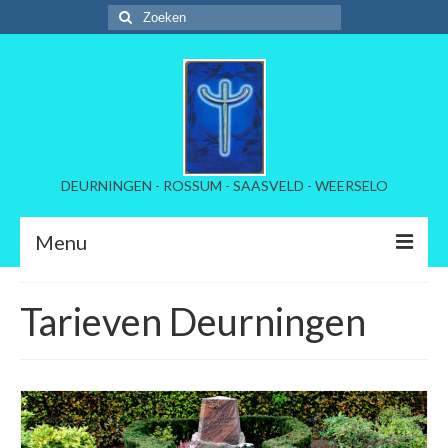
Zoeken
naar:
DEURNINGEN - ROSSUM - SAASVELD - WEERSELO
Menu
Welkom
Tarieven Deurningen
Kerkelijke instellinmg
Beheer begraafplaatsen
Tarieven per dorp