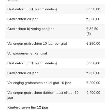
Overledenen begraven in vak 2
Graf delven (incl. hulpmiddelen)
€ 250,00
Overledenen begraven in vak 3
Grafrechten 20 jaar
€ 650,00
Overledenen begraven in vak 4
Grafrechten bijzetting per jaar
€ 32,50
Overledenen begraven in vak 5
(1)
Verlengen grafrechten 10 jaar per graf
€ 250,00
Overledenen begraven in vak 6
Volwassenen enkel graf
Bijzettingen urnenmuur in vak 9
Graf delven (incl. hulpmiddelen)
€ 250,00
Saasveld
Grafrechten 20 jaar
€ 350,00
Tarieven Saasveld
Verlenging grafrechten enkel graf 10 jaar
€ 200,00
Weerselo
Verlengen grafrechten dubbel naast elkaar 10
€ 400,00
Tarieven Weerselo
jaar
Overledenen Weerselo
Kindergraven t/m 12 jaar