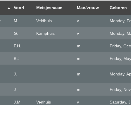
Voorl
Meisjesnaam
Man/vrouw
Geboren
e
M.
Veldhuis
v
Monday, Fe
G.
Kamphuis
v
Monday, Ma
F.H.
m
Friday, Oct
B.J.
m
Friday, Ma
J.
m
Monday, Apr
J.
m
Friday, No
J.M.
Venhuis
v
Saturday, 
T.
m
Friday, Ma
B.
m
Thursday, J