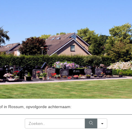
of in Rossum, opvolgorde achternaam:
Search