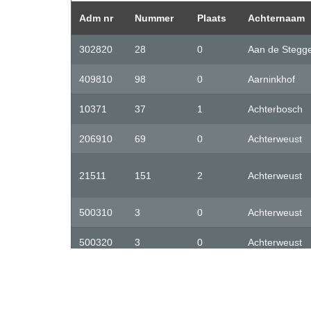
Adm nr
Nummer
Plaats
Achternaam
302820
28
0
Aan de Stegg
409810
98
0
Aarninkhof
10371
37
1
Achterbosch
206910
69
0
Achterweust
21511
151
2
Achterweust
500310
3
0
Achterweust
500320
3
0
Achterweust
50441
44
5
Achterweust
50451
45
5
Achterweust