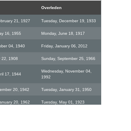
Overleden
bruary 21, 1927
Tuesday, December 19, 1933
y 16, 1955
Monday, June 18, 1917
ober 04, 1940
Friday, January 06, 2012
y 22, 1908
Sunday, September 25, 1966
Wednesday, November 04,
il 17, 1944
1992
vember 20, 1942
Tuesday, January 31, 1950
January 20, 1962
Tuesday, May 01, 1923
rch 12, 1920
Saturday, May 11, 1996
uly 14, 1949
Thursday, October 04, 2007