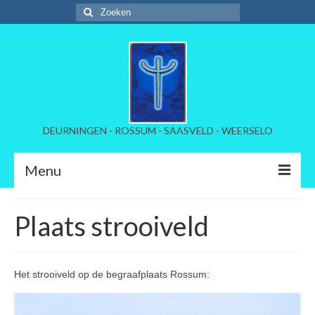
Zoeken
naar:
DEURNINGEN - ROSSUM - SAASVELD - WEERSELO
Menu
Welkom
Plaats strooiveld
Kerkelijke instellinmg
Beheer begraafplaatsen
Het strooiveld op de begraafplaats Rossum:
Tarieven per dorp